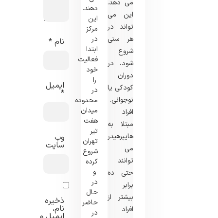
می دهد.
دهند.
این می
این
تواند در
مرکز
هر سنی
در
نام
*
ابتدا
شروع
فعالیت
شود، در
خود
دوران
را
ایمیل
کودکی یا
در
*
نوجوانی.
محدوده
میدان
افراد
هفت
مبتلا به
تیر
هایپرهیدروزیس
وب‌
تهران
سایت
می
شروع
توانند
کرده
و
حتی ده
در
برابر
حال
بیشتر از
ذخیره
حاضر
نام،
افراد
در
ایمیل و