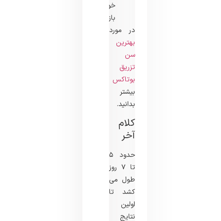
خود
بازگردید.
در مورد
بهترین
سن
تزریق
بوتاکس
بیشتر
بدانید.
کلام
آخر
حدود ۵
تا ۷ روز
طول می
کشد تا
اولین
نتایج