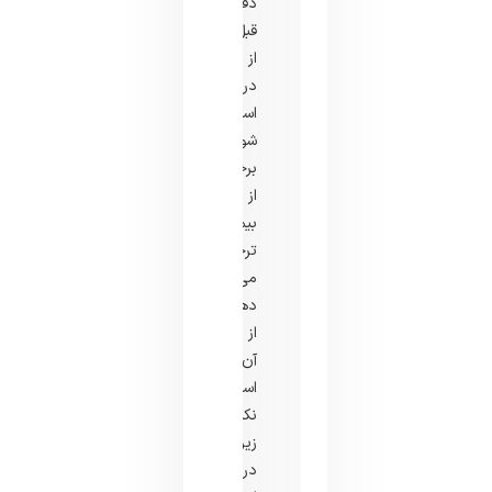
دقیقه
قبل
از
درمان
استفاده
شود.
برخی
از
بیماران
ترجیح
می
دهند
از
آن
استفاده
نکنند
زیرا
درد