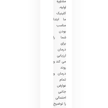
مشاوره
اولیه،
کلینیک
ما ابتدا
مناسب
بودن
شما را
برای
درمان
ارزیابی
می کند و
روند
درمان و
تمام
عوارض
جانبی
احتمالی
را توضیح