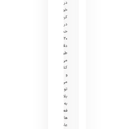
دریافت
خواهید
کرد.
درمان
حدود
۲۰
دقیقه
طول
می
کشد
و
می
توانید
بلافاصله
به
فعالیت
های
عادی