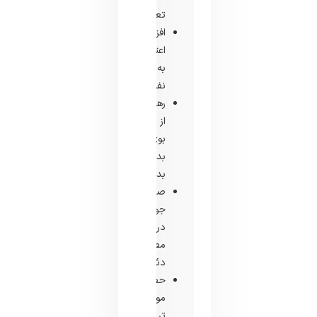
تعرق
افزایش
اعتماد
به
نفس
رهایی
از
بوی
بدن
بدن
صرفه
جویی
در
مصرف
دئودورانت
حضور
موثر
تر