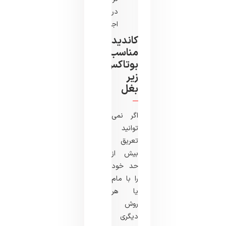
در
اجتماع
کاندیدای
مناسب
بوتاکس
زیر
بغل
اگر نمی
توانید
تعریق
بیش از
حد خود
را با مام
یا هر
روش
دیگری