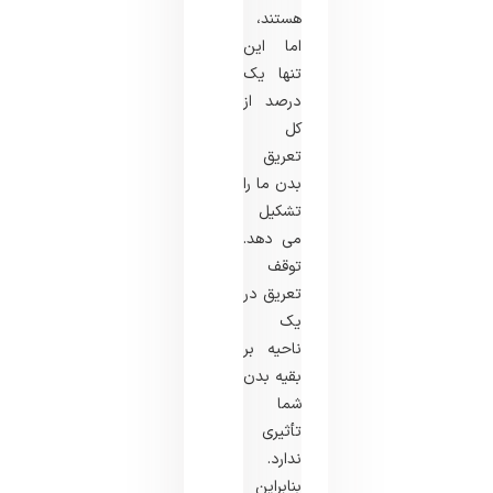
هستند،
اما این
تنها یک
درصد از
کل
تعریق
بدن ما را
تشکیل
می دهد.
توقف
تعریق در
یک
ناحیه بر
بقیه بدن
شما
تأثیری
ندارد.
بنابراین