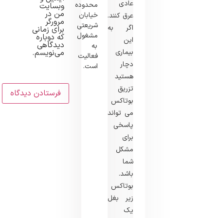
عادی
محدوده
وبسایت
من در
خیابان
عرق کنند.
مرورگر
شریعتی
اگر به
برای زمانی
مشغول
که دوباره
این
دیدگاهی
به
می‌نویسم.
بیماری
فعالیت
دچار
است.
هستید
تزریق
بوتاکس
می تواند
پاسخی
برای
مشکل
شما
باشد.
بوتاکس
زیر بغل
یک