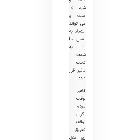
کننده و
شرم آور
است و
می تواند
اعتماد به
نفس ما
را به
شدت
تحت
تاثیر قرار
دهد.
گاهی
اوقات
مردم
نگران
توقف
تعریق
زیر بغل