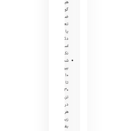
هیچ
گونه
ضد
تعریق
یا
دئودورانت
استفاده
نکنید.
شما
بین
۱۰
تا
۳۰
تزریق
در
هر
زیر
بغل