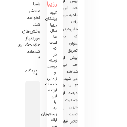
بیش از
رزیبا
شما
حد این
منتشر
گروه
ناحیه می
نخواهد
پزشکان
باشد.
شد.
رزیبا
هایپرهیدروزیس
سال
بخش‌های
که به
ها
موردنیاز
است
عنوان
علامت‌گذاری
که
تعریق
شده‌اند
در
بیش از
*
زمینه
حد نیز
پوست
دیدگاه
شناخته
و
*
زیبایی
می شود،
خدمات
۳ تا ۵
ارزنده
درصد از
ایی
جمعیت
را
جهان را
به
زیباجویان
تحت
ارائه
تاثیر قرار
می