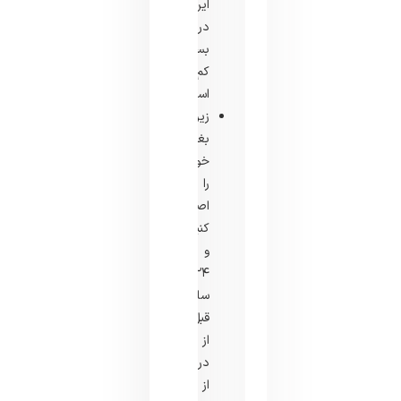
این
درمان
بسیار
کم
است.
زیر
بغل
خود
را
اصلاح
کنید
و
۲۴
ساعت
قبل
از
درمان
از