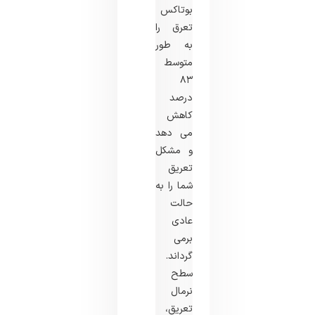
بوتاکس
تعرق را
به طور
۸۳
درصد
کاهش
می دهد
و مشکل
تعریق
شما را به
حالت
عادی
برمی
گرداند.
سطح
نرمال
تعریق،