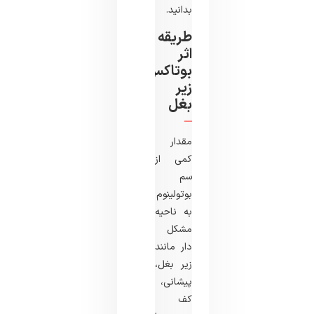
بدانید.
طریقه
اثر
بوتاکس
زیر
بغل
مقدار
کمی از
سم
بوتولینوم
به ناحیه
مشکل
دار مانند
زیر بغل،
پیشانی،
کف