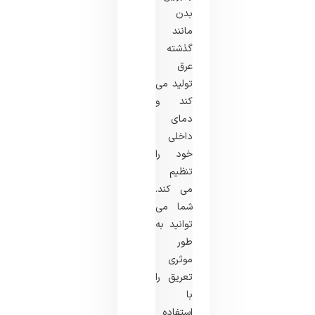
بدن
مانند
گذشته
عرق
تولید می
کند و
دمای
داخلی
خود را
تنظیم
می کند.
شما می
توانید به
طور
موثری
تعریق را
با
استفاده