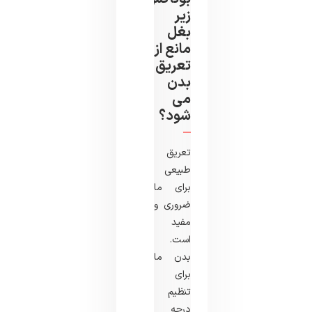
زیر
بغل
مانع از
تعریق
بدن
می
شود؟
تعریق
طبیعی
برای ما
ضروری و
مفید
است.
بدن ما
برای
تنظیم
درجه