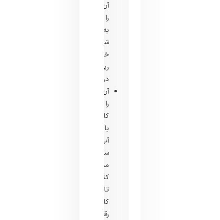
آن
را
به
شکل
خمیر
ریز
درآید.
آن
را
کاملا
با
آب
سرد
مخلوط
کنید
تا
کاملا
رقیق