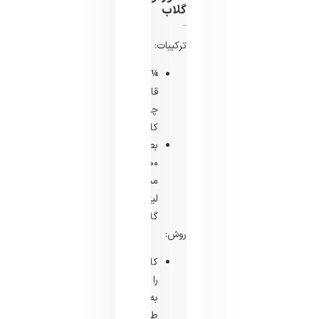
گلاب
ترکیبات:
¼
قاشق
چایخوری
کافور
بطری
۲۰۰
میلی
لیتری
گلاب
روش:
کافور
را
به
طور