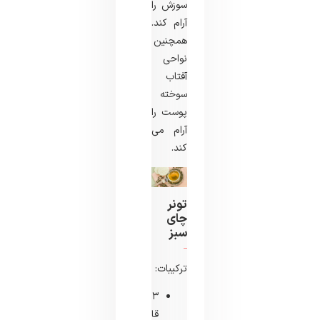
سوزش را
آرام کند.
همچنین
نواحی
آفتاب
سوخته
پوست را
آرام می
کند.
تونر
چای
سبز
ترکیبات:
۳
قاشق