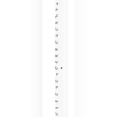
و
خشک
کردن
صورت،
یک
لایه
یکنواخت
روی
پوست
بمالید.
بگذارید
۲
تا
۳
دقیقه
بماند
سپس
با