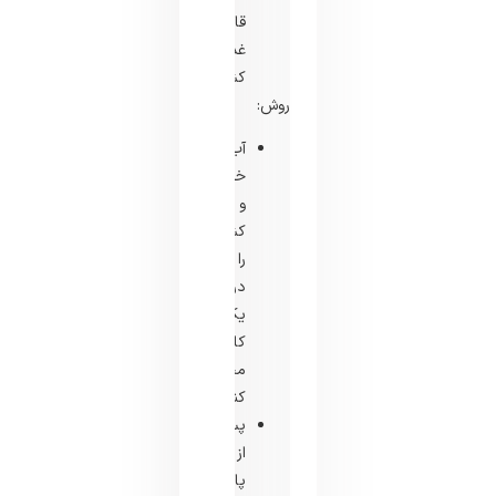
قاشق
غذاخوری
کشک
روش:
آب
خیار
و
کشک
را
در
یک
کاسه
مخلوط
کنید.
پس
از
پاکسازی