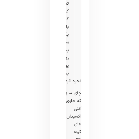
تمیز
کردن
کامل
با
یک
سواب
پنبه
روی
پوست
بمالید.
نحوه اثر:
چای سبز
که حاوی
آنتی
اکسیدان
های
گروه