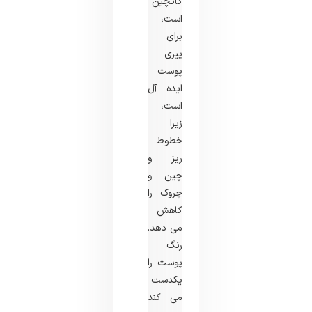
کاتچین
است،
برای
پیری
پوست
ایده آل
است،
زیرا
خطوط
ریز و
چین و
چروک را
کاهش
می دهد.
رنگ
پوست را
یکدست
می کند