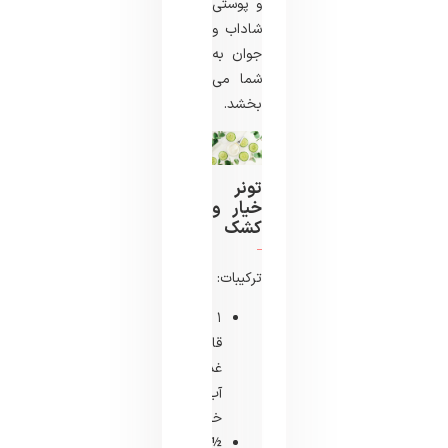
و پوستی
شاداب و
جوان به
شما می
بخشد.
تونر
خیار و
کشک
ترکیبات:
۱
قاشق
غذاخوری
آب
خیار
½