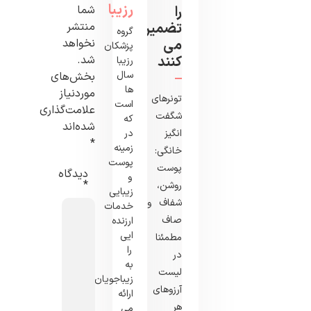
رزیبا
را
شما
تضمین
منتشر
گروه
می
نخواهد
پزشکان
کنند
شد.
رزیبا
سال
بخش‌های
ها
موردنیاز
تونرهای
است
علامت‌گذاری
شگفت
که
شده‌اند
انگیز
در
*
زمینه
خانگی:
پوست
پوست
دیدگاه
و
*
روشن،
زیبایی
شفاف و
خدمات
صاف
ارزنده
ایی
مطمئنا
را
در
به
لیست
زیباجویان
آرزوهای
ارائه
هر
می