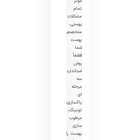
موثر
تمام
مشکلات
پوستی،
متخصص
پوست
شما
قطعاً
روش
استاندارد
سه
مرحله
‌ای
پاکسازی،
تونینگ،
مرطوب‌
سازی
پوست را