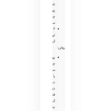
غذاخوری
پودر
چای
سبز
۲
لیوان
آب
روش:
پودر
چای
سبز
را
در
دو
فنجان
آب
بجوشانید.