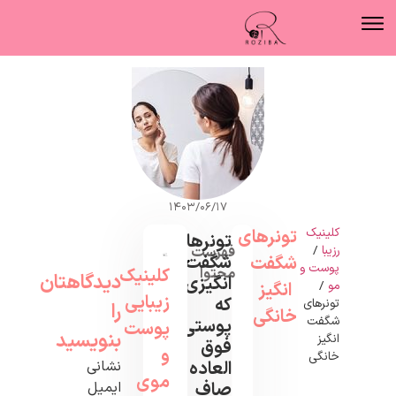
۱۴۰۳/۰۶/۱۷
کلینیک
تونرهای
تونرهای
رزیبا
/
فهرست
شگفت
شگفت
پوست و
محتوا
کلینیک
دیدگاهتان
انگیزی
مو
/
انگیز
زیبایی
که
تونرهای
را
خانگی
شگفت
پوستی
پوست
بنویسید
انگیز
فوق
و
خانگی
العاده
نشانی
موی
صاف
ایمیل