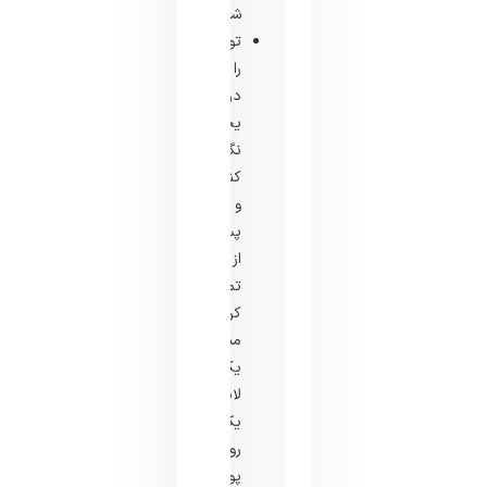
شود.
تونر
را
در
یخچال
نگهداری
کنید
و
پس
از
تمیز
کردن
مناسب،
یک
لایه
یکنواخت
روی
پوست