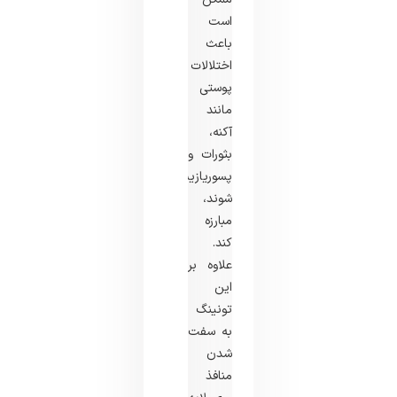
است
باعث
اختلالات
پوستی
مانند
آکنه،
بثورات و
پسوریازیس
شوند،
مبارزه
کند.
علاوه بر
این
تونینگ
به سفت
شدن
منافذ