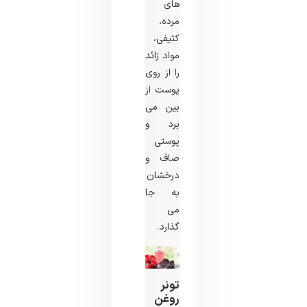
های
مرده،
کثیفی،
مواد زائد
را از روی
پوست از
بین می
برد و
پوستی
صاف و
درخشان
به جا
می
گذارد.
تونر
روغن