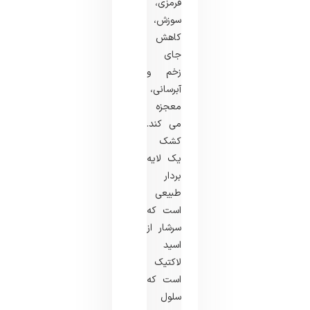
قرمزی،
سوزش،
کاهش
جای
زخم و
آبرسانی،
معجزه
می کند.
کشک
یک لایه
بردار
طبیعی
است که
سرشار از
اسید
لاکتیک
است که
سلول