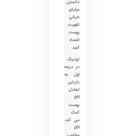
دانستن
مزایای
حیاتی
تقویت
پوست
اعتماد
کنید.
تونینگ
در درجه
اول به
بازیابی
تعادل
pH
پوست
کمک
می کند.
pH
مطلوب