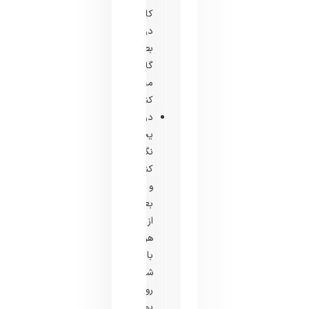
کامل
در
بطری
گلاب
مخلوط
کنید.
در
یخچال
نگهداری
کنید
و
بعد
از
هر
بار
شستشو
روی
پوست