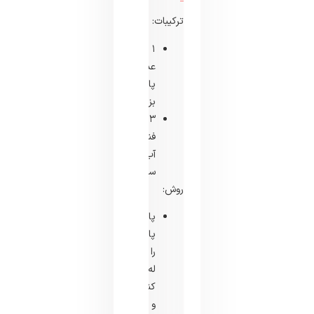
ترکیبات:
۱
عدد
پاپایای
بزرگ
۳
فنجان
آب
سرد
روش:
پالپ
پاپایا
را
له
کنید
و