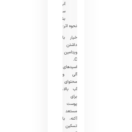
آب
سرد
بشویید.
نحوه اثر:
خیار با
داشتن
ویتامین
C،
اسیدهای
آلی و
محتوای
آب بالا،
برای
پوست
مستعد
آکنه، با
تسکین