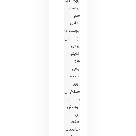
روی لایه
پوست،
سم
زدایی
پوست با
از بین
بردن
کثیفی
های
باقی
مانده
روی
سطح آن
و تامین
آبرسانی
برای
حفظ
خاصیت