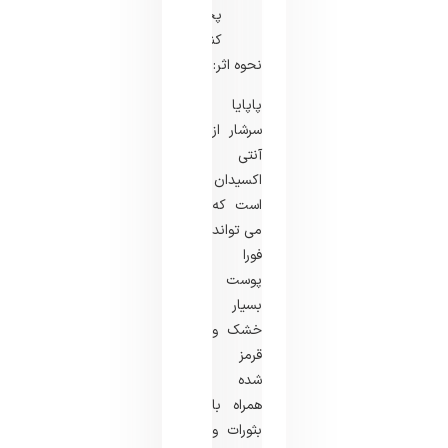
پخش
کنید.
نحوه اثر:
پاپایا
سرشار از
آنتی
اکسیدان
است که
می تواند
فورا
پوست
بسیار
خشک و
قرمز
شده
همراه با
بثورات و