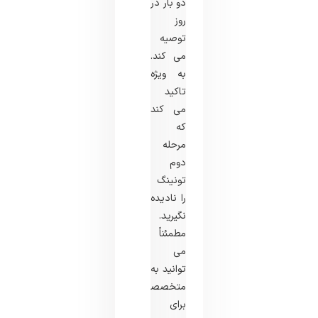
دو بار در
روز
توصیه
می‌ کند.
به ‌ویژه
تاکید
می ‌کند
که
مرحله
دوم
تونینگ
را نادیده
نگیرید.
مطمئناً
می
‌توانید به
متخصصان
برای