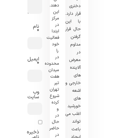
دهند.
دختری
این
قرار دارد.
مرکز
با این
در
نام
حال قرار
*
ابتدا
گرفتن
فعالیت
خود
مداوم
را
در
در
ایمیل
معرض
محدوده
*
آلاینده‌
میدان
های
هفت
خارجی و
تیر
تهران
اشعه‌
وب‌
شروع
سایت
های
کرده
خورشید
و
اغلب می
در
‌تواند
حال
حاضر
باعث
ذخیره
در
نام،
ایجاد