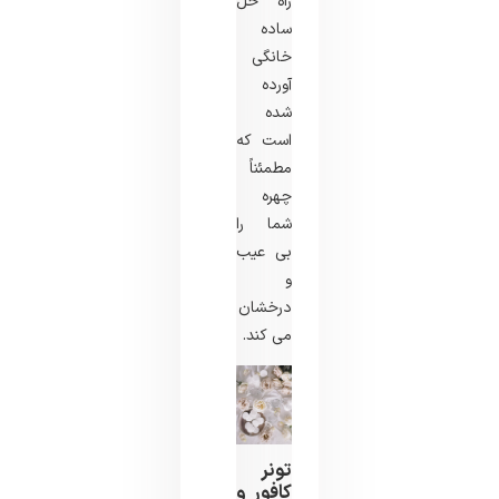
راه‌ حل
ساده
خانگی
آورده
شده
است که
مطمئناً
چهره
شما را
بی ‌عیب
و
درخشان
می ‌کند.
تونر
کافور و