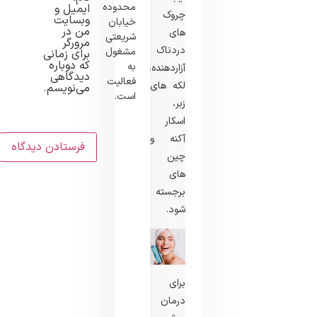
محدوده
ایمیل و
چروک‌
وبسایت
خیابان
من در
های
شریعتی
مرورگر
دردناک
مشغول
برای زمانی
که دوباره
به
آزاردهنده،
دیدگاهی
فعالیت
لکه ‌های
می‌نویسم.
است.
زبر،
اسکار
آکنه و
چین‌
های
برجسته
شود.
برای
درمان