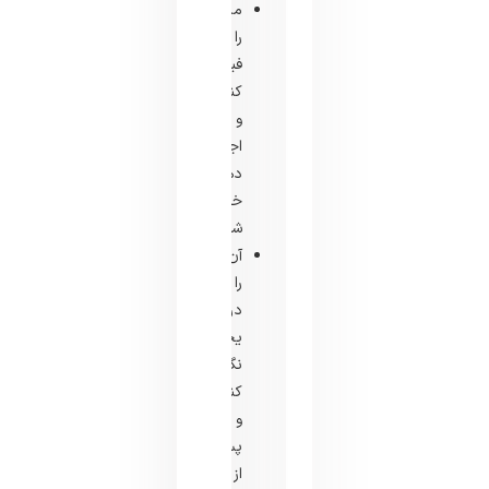
مایع
را
فیلتر
کنید
و
اجازه
دهید
خنک
شود.
آن
را
در
یخچال
نگهداری
کنید
و
پس
از