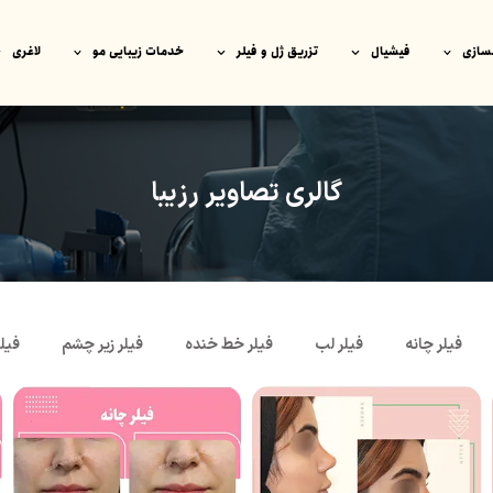
سازی
فیشیال
تزریق ژل و فیلر
خدمات زیبایی مو
لاغری
گالری تصاویر رزیبا
فیلر چانه
فیلر لب
فیلر خط خنده
فیلر زیر چشم
فیلر